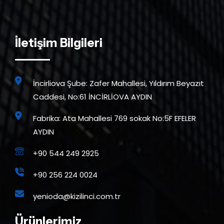
İletişim Bilgileri
İncirliova Şube: Zafer Mahallesi, Yıldırım Beyazıt
Caddesi, No:61 İNCİRLİOVA AYDIN
Fabrika: Ata Mahallesi 769 sokak No:5F EFELER
AYDIN
+90 544 249 2925
+90 256 224 0024
yenioda@kizilinci.com.tr
Ürünlerimiz