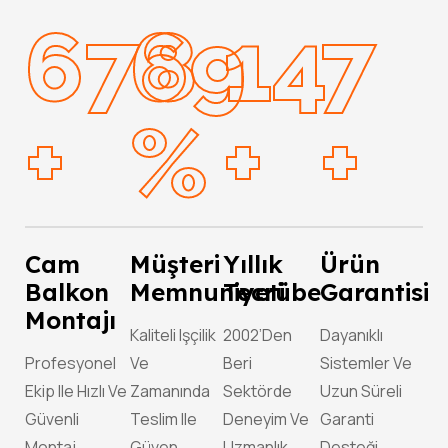
950
98
20
10
+
%
+
+
Cam
Müşteri
Yıllık
Ürün
Balkon
Memnuniyeti
Tecrübe
Garantisi
Montajı
Kaliteli Işçilik
2002’den
Dayanıklı
Profesyonel
Ve
Beri
Sistemler Ve
Ekip Ile Hızlı Ve
Zamanında
Sektörde
Uzun Süreli
Güvenli
Teslim Ile
Deneyim Ve
Garanti
Montaj
Güven
Uzmanlık
Desteği