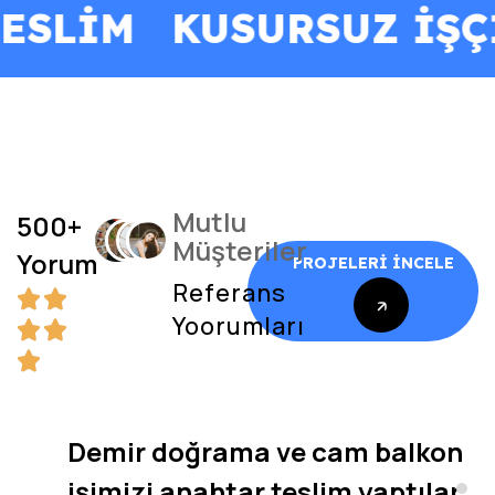
NDA TESLIM
KUSURSU
Mutlu
500+
Müşteriler
Yorum
PROJELERI İNCELE
Referans
Yoorumları
PROJELERI İNCELE
Demir doğrama ve cam balkon
işimizi anahtar teslim yaptılar.