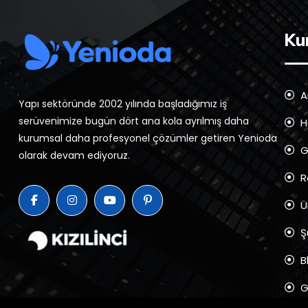
Ku
A
Yapı sektöründe 2002 yılında başladığımız iş
serüvenimize bugün dört ana kola ayrılmış daha
H
kurumsal daha profesyonel çözümler getiren Yenioda
Gi
olarak devam ediyoruz.
R
Ü
Ş
B
G