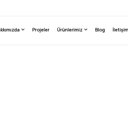
kkımızda
Projeler
Ürünlerimiz
Blog
İletişi
Hizmetlerimi
Anasayfa
Hizmetlerimiz