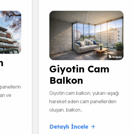
2
03
m
Giyotin Cam
Balkon
panellerin
Giyotin cam balkon, yukarı-aşağı
şan ve
hareket eden cam panellerden
oluşan, balkon…
Detaylı İncele