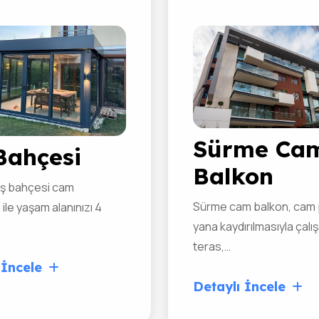
01
0
Sürme Ca
Bahçesi
Balkon
ış bahçesi cam
Sürme cam balkon, cam 
 ile yaşam alanınızı 4
yana kaydırılmasıyla çalı
teras,…
 İncele
Detaylı İncele