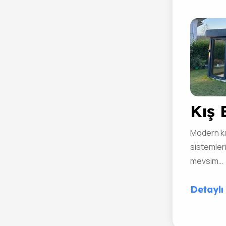
Kış 
Modern k
sistemleri
mevsim…
Detaylı