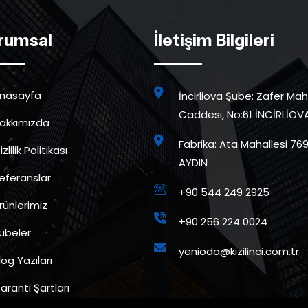
rumsal
İletişim Bilgileri
nasayfa
İncirliova Şube: Zafer Maha
Caddesi, No:61 İNCİRLİOV
akkımızda
Fabrika: Ata Mahallesi 769
zlilik Politikası
AYDIN
eferanslar
+90 544 249 2925
rünlerimiz
+90 256 224 0024
ubeler
yenioda@kizilinci.com.tr
log Yazıları
aranti Şartları