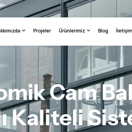
kkımızda
Projeler
Ürünlerimiz
Blog
İletişi
omik Cam Bal
lı Kaliteli Sis