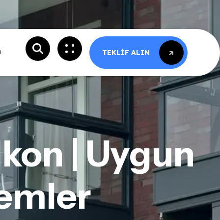
m
TEKLIF ALIN
TEKLIF ALIN
kon | Uygun
temler